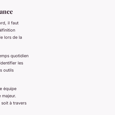
dance
d, il faut
éfinition
e lors de la
temps quotidien
dentifier les
 outils
ne équipe
e majeur.
soit à travers