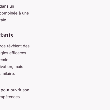
 dans un
 combinée à une
cale.
dants
nce révèlent des
gies efficaces
emin.
ivation, mais
imilaire.
 pour ouvrir son
compétences