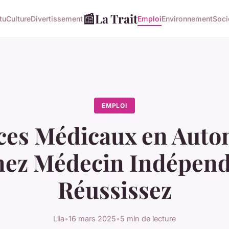
📰
La Trait
tu
Culture
Divertissement
Emploi
Environnement
Soci
EMPLOI
ces Médicaux en Auto
ez Médecin Indépend
Réussissez
Lila
•
16 mars 2025
•
5 min de lecture