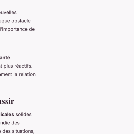
ouvelles
aque obstacle
 l’importance de
santé
t plus réactifs.
ment la relation
ussir
icales
solides
ondie des
 des situations,