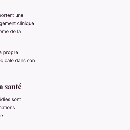
portent une
ugement clinique
nome de la
a propre
édicale dans son
a santé
diés sont
mations
é.