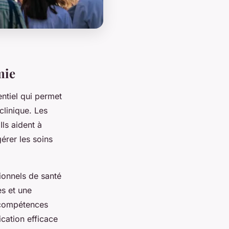
mie
entiel qui permet
linique. Les
ls aident à
érer les soins
sionnels de santé
es et une
s compétences
ication efficace