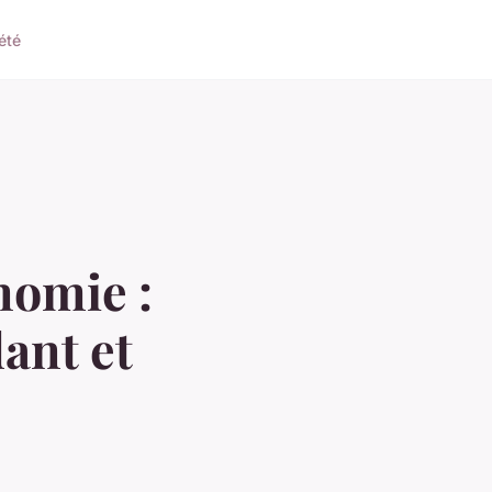
été
nomie :
ant et