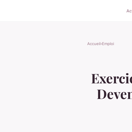
Ac
Accueil
›
Emploi
Exerci
Deven