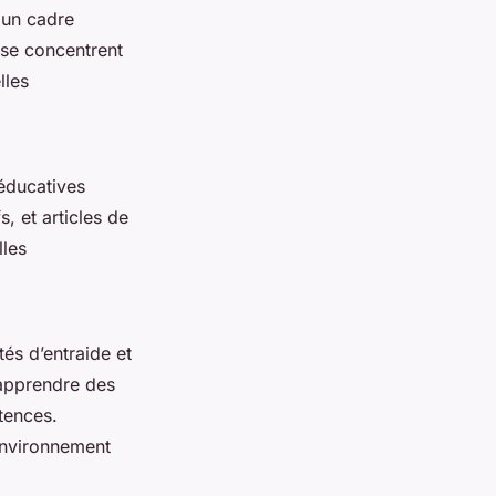
 un cadre
 se concentrent
lles
éducatives
, et articles de
lles
és d’entraide et
apprendre des
tences.
 environnement